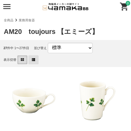
0
全商品
業務用食器
AM20 toujours 【エミーズ】
27
件中 1〜27件目
並び替え
表示切替