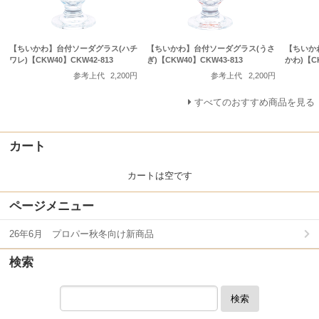
【ちいかわ】台付ソーダグラス(ハチ
【ちいかわ】台付ソーダグラス(うさ
【ちいか
ワレ)【CKW40】CKW42-813
ぎ)【CKW40】CKW43-813
かわ)【CK
参考上代
2,200円
参考上代
2,200円
すべてのおすすめ商品を見る
カート
カートは空です
ページメニュー
26年6月 プロパー秋冬向け新商品
検索
検索