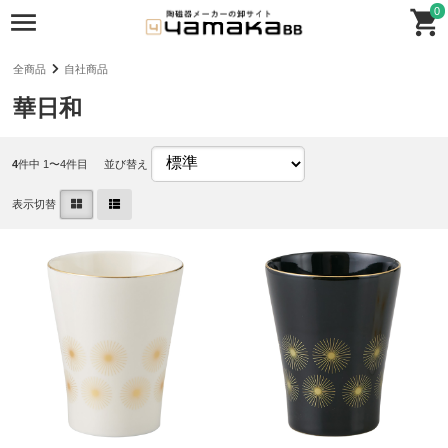
0
全商品
自社商品
華日和
4
件中 1〜4件目
並び替え
表示切替