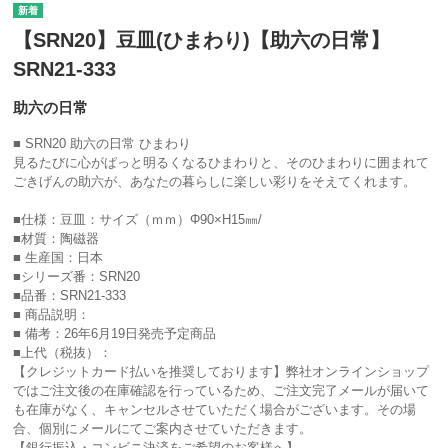
【SRN20】豆皿(ひまわり)【助六の日常】
SRN21-333
助六の日常
■ SRN20 助六の日常 ひまわり
見るたびに心がぱっと明るくなるひまわりと、そのひまわりに囲まれて
ごきげんの助六が、あなたの暮らしに楽しい彩りをそえてくれます。
■仕様：豆皿：サイズ（ｍｍ）Φ90×H15㎜/
■材質：陶磁器
■ 生産国：日本
■シリーズ番：SRN20
■品番：SRN21-333
■ 商品説明：
■ 備考：26年6月19日発売予定商品
■上代（税抜）：
【クレジットカード払いを推奨しております】弊社オンラインショップ
ではご注文後の在庫確認を行っているため、ご注文完了メールが届いて
も在庫がなく、キャンセルさせていただく場合がございます。その場
合、個別にメールにてご案内させていただきます。
【銀行振込・コンビニ決済をご希望のお客様へ】