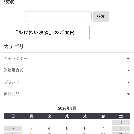
検索
検索
カテゴリ
キャラクター
業務用食器
ブランド
自社商品
2026年8月
日
月
火
水
木
金
土
1
2
3
4
5
6
7
8