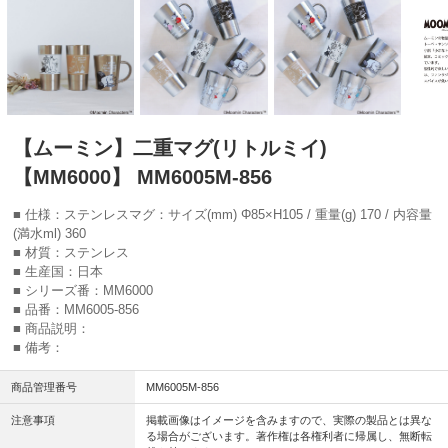
【ムーミン】二重マグ(リトルミイ)
【MM6000】 MM6005M-856
■ 仕様：ステンレスマグ：サイズ(mm) Φ85×H105 / 重量(g) 170 / 内容量
(満水ml) 360
■ 材質：ステンレス
■ 生産国：日本
■ シリーズ番：MM6000
■ 品番：MM6005-856
■ 商品説明：
■ 備考：
商品管理番号
MM6005M-856
注意事項
掲載画像はイメージを含みますので、実際の製品とは異な
る場合がございます。著作権は各権利者に帰属し、無断転